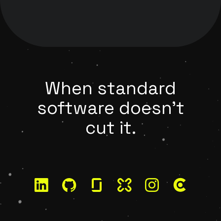
When standard
software doesn't
cut it.
LinkedIn
GitHub
Glassdoor
Kununu
Instagram
Clutch