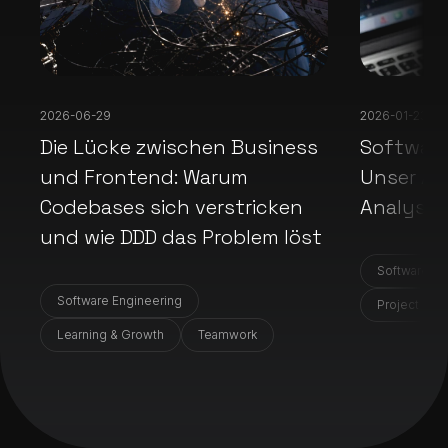
2026-06-29
2026-01-23
Die Lücke zwischen Business
Software
und Frontend: Warum
Unser An
Codebases sich verstricken
Analyse
und wie DDD das Problem löst
Software En
Software Engineering
Project & P
Learning & Growth
Teamwork