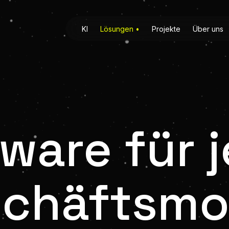
KI
Lösungen
•
Projekte
Über uns
ware für 
chäfts­mo