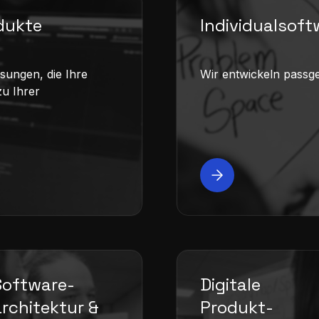
dukte
Individual­sof
sungen, die Ihre
Wir entwickeln passg
u Ihrer
Software­
Digitale
architektur &
Produkt­