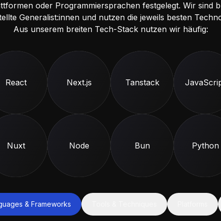
attformen oder Programmiersprachen festgelegt. Wir sind br
tellte Generalist:innen und nutzen die jeweils besten Techno
Aus unserem breiten Tech-Stack nutzen wir häufig:
React
Next.js
Tanstack
Java
Scri
Nuxt
Node
Bun
Python
guages & Frameworks
Tools & Techniques
Platforms