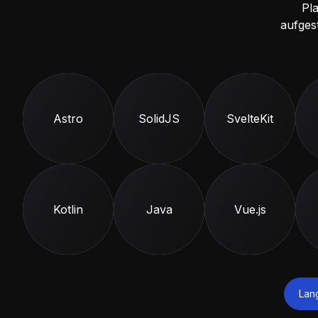
Pl
aufges
Astro
SolidJS
SvelteKit
Kotlin
Java
Vue.js
Lan