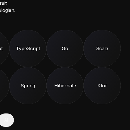
eit
logien.
pt
Type
Script
Go
Scala
Spring
Hibernate
Ktor
AI