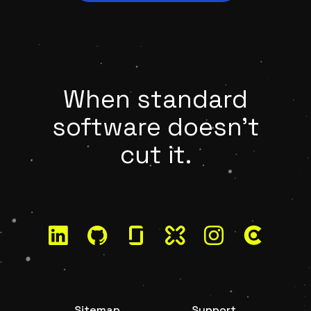
When standard
software doesn't
cut it.
LinkedIn
GitHub
Glassdoor
Kununu
Instagram
Clutch
Sitemap
Support